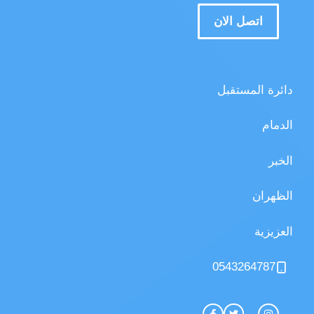
اتصل الان
دائرة المستقبل
الدمام
الخبر
الظهران
العزيزية
0543264787