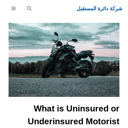
نتقل
شركة دائرة المستقبل
القائمة
لى
لمحتوى
What is Uninsured or
Underinsured Motorist